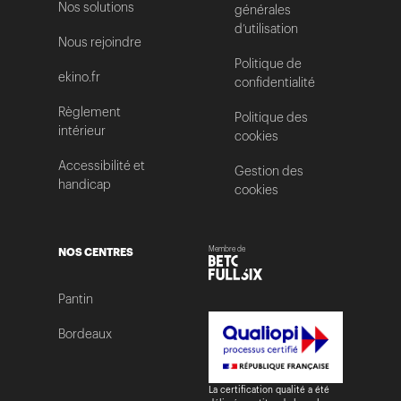
Nos solutions
générales
d’utilisation
Nous rejoindre
Politique de
ekino.fr
confidentialité
Règlement
Politique des
intérieur
cookies
Accessibilité et
Gestion des
handicap
cookies
NOS CENTRES
Membre de
Pantin
Bordeaux
La certification qualité a été