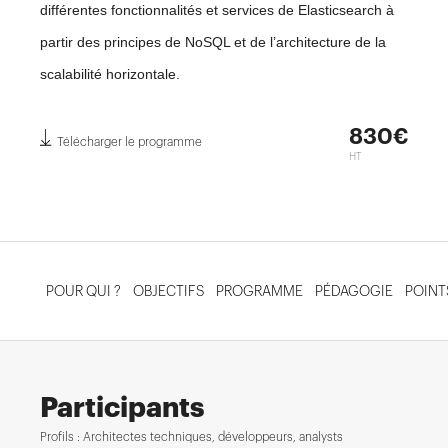
différentes fonctionnalités et services de Elasticsearch à
partir des principes de NoSQL et de l’architecture de la
scalabilité horizontale.
830€
Télécharger le programme
HT
POUR QUI ?
OBJECTIFS
PROGRAMME
PÉDAGOGIE
POINT
Participants
Profils : Architectes techniques, développeurs, analysts